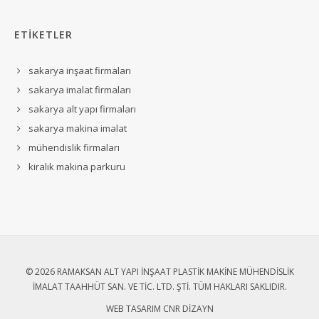
ETİKETLER
sakarya inşaat firmaları
sakarya imalat firmaları
sakarya alt yapı firmaları
sakarya makina imalat
mühendislik firmaları
kiralık makina parkuru
© 2026 RAMAKSAN ALT YAPI İNŞAAT PLASTIK MAKINE MÜHENDISLIK
İMALAT TAAHHÜT SAN. VE TIC. LTD. ŞTI. TÜM HAKLARI SAKLIDIR.
WEB TASARIM
CNR DIZAYN