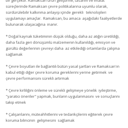
bir gerçektir. Ramaksan ürün geliştirme, tasarım ve imalat
süreçlerinde Ramaksan çevre politikalarına uyumlu olarak,
sürdürülebilir kalkınma anlayışı içinde gerekli teknolojileri
uygulamayı amaçlar. Ramaksan, bu amaca aşağıdaki faaliyetlerde
bulunarak ulaşacağına inanır.
* Doğal kaynak tüketiminin düşük olduğu, daha az atığın üretildiği,
daha fazla geri dönüşümlü malzemenin kullanıldığı, emisyon ve
gürültü değerlerinin çevreyi daha az etkilediği ortamlarda çalışma
sağlamak
* Çevre boyutları ile bağlantılı bütün yasal şartları ve Ramaksan'ın
kabul ettiği diğer çevre koruma gereklerini yerine getirmek ve
çevre performansını sürekli artırmak
* Çevre kirliliğini önleme ve sürekli gelişmeye yönelik iyileştirme,
"yaratıcı öneriler" yapmak, bunların uygulanmasını ve sonuçlarını
takip etmek
* Çalışanlarını, müteahhitlerini ve tedarikçilerini eğiterek çevre
koruma bilincinin gelişmesini sağlamak