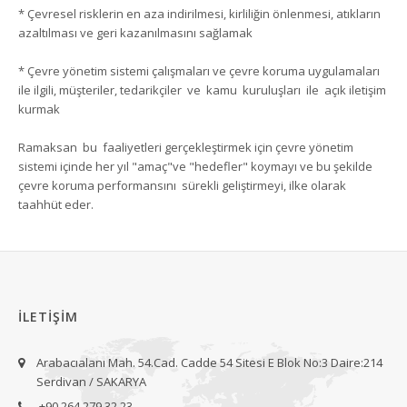
* Çevresel risklerin en aza indirilmesi, kirliliğin önlenmesi, atıkların
azaltılması ve geri kazanılmasını sağlamak
* Çevre yönetim sistemi çalışmaları ve çevre koruma uygulamaları
ile ilgili, müşteriler, tedarikçiler ve kamu kuruluşları ile açık iletişim
kurmak
Ramaksan bu faaliyetleri gerçekleştirmek için çevre yönetim
sistemi içinde her yıl "amaç"ve "hedefler" koymayı ve bu şekilde
çevre koruma performansını sürekli geliştirmeyi, ilke olarak
taahhüt eder.
İLETİŞİM
Arabacıalanı Mah. 54.Cad. Cadde 54 Sitesi E Blok No:3 Daire:214
Serdivan / SAKARYA
+90 264 279 32 23