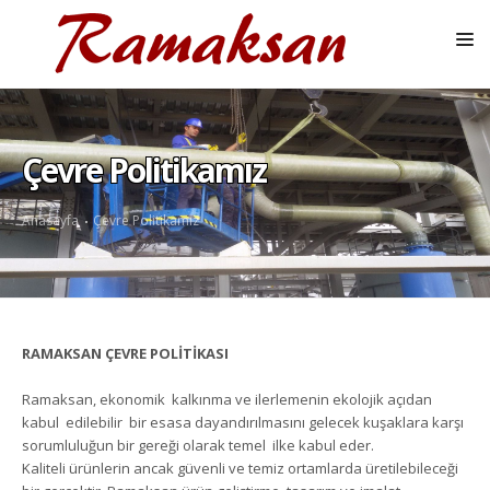
ANASAYFA
KURUMSAL
Çevre Politikamız
HIZMETLER
Anasayfa
Çevre Politikamız
ÜRÜNLER
REFERANSLAR
EKIPMAN PARKURU
RAMAKSAN ÇEVRE POLİTİKASI
BLOG
Ramaksan, ekonomik kalkınma ve ilerlemenin ekolojik açıdan
GALERI
kabul edilebilir bir esasa dayandırılmasını gelecek kuşaklara karşı
sorumluluğun bir gereği olarak temel ilke kabul eder.
İLETIŞIM
Kaliteli ürünlerin ancak güvenli ve temiz ortamlarda üretilebileceği