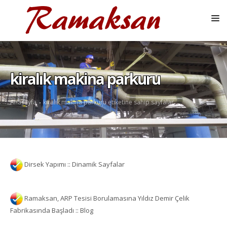
ANASAYFA
KURUMSAL
kiralık makina parkuru
HIZMETLER
Anasayfa
kiralık makina parkuru etiketine sahip sayfalar
ÜRÜNLER
REFERANSLAR
EKIPMAN PARKURU
Dirsek Yapımı :: Dinamik Sayfalar
BLOG
GALERI
Ramaksan, ARP Tesisi Borulamasına Yıldız Demir Çelik
İLETIŞIM
Fabrikasında Başladı :: Blog