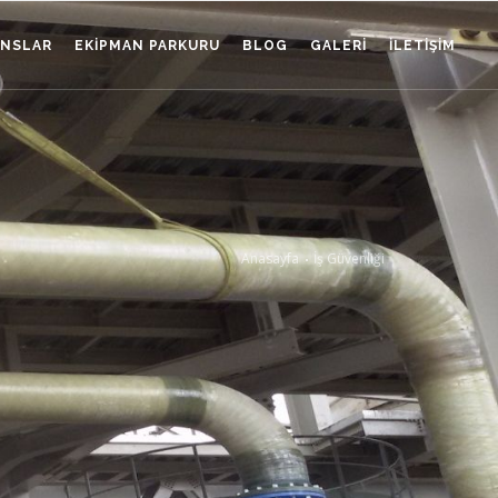
ANSLAR
EKIPMAN PARKURU
BLOG
GALERI
İLETIŞIM
Anasayfa
İş Güvenliği