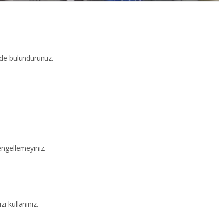
ünde bulundurunuz.
engellemeyiniz.
ı kullanınız.