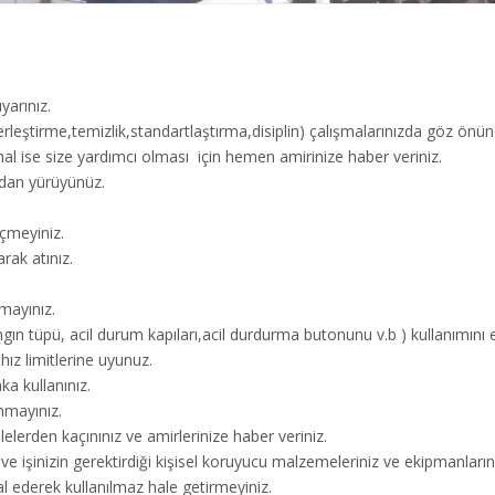
yarınız.
rleştirme,temizlik,standartlaştırma,disiplin) çalışmalarınızda göz ön
al ise size yardımcı olması için hemen amirinize haber veriniz.
rdan yürüyünüz.
içmeyiniz.
arak atınız.
nmayınız.
gın tüpü, acil durum kapıları,acil durdurma butonunu v.b ) kullanımını 
hız limitlerine uyunuz.
ka kullanınız.
nmayınız.
lerden kaçınınız ve amirlerinize haber veriniz.
ve işinizin gerektirdiği kişisel koruyucu malzemeleriniz ve ekipmanlarınız
l ederek kullanılmaz hale getirmeyiniz.