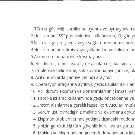
1.Tüm iş güvenliği kurallarına uyunuz ve uymayanları u
2.Her zaman "5S” prensiplerini(sınıflandırma,düzgün ye
3.İş kazası geçirdiyseniz veya sağlık durumunuz anorm
4.Her zaman belirtilmiş yaya yollarından ve kaldırımla
5.Acil durumlar haricinde koşmayınız.
6. Belirlenmiş olan sigara içme alanları dışında sigara 
7. Çöplerinizi belirlenmiş atık kovalarına ayrıştırılmış ol
8. Acil durumlarda şantiye şefinizi arayınız.
9. Operasyon araçlarına ayrılmış geçiş kapılarını kulla
10. Acil durum ekipman ve donanımlarının ( kırbas, yan
11. Fabrika içi araç kullanımında geçiş önceliklerine ve 
12.Üretim alanlarında gerekli kişisel koruyucuları mutla
13. Sorumlusu olmadığınız makine ve ekipmana doku
14. Ekipman problemlerinde yetkiniz dışındaki müdehale
15.İşinizin gerektirdiği tüm güvenlik kurallarına uyunuz 
16. Makina ve ekipmanların güvenlik donanımlarını ipta