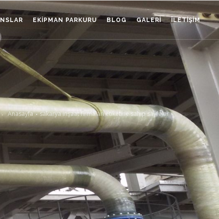
ANSLAR
EKIPMAN PARKURU
BLOG
GALERI
İLETIŞIM
Anasayfa
sakarya inşaat firmaları etiketine sahip sayfalar