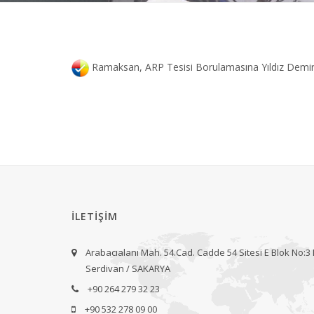
Ramaksan, ARP Tesisi Borulamasına Yıldız Demir Ç
İLETİŞİM
Arabacıalanı Mah. 54.Cad. Cadde 54 Sitesi E Blok No:3
Serdivan / SAKARYA
+90 264 279 32 23
+90 532 278 09 00