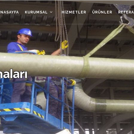
ANASAYFA
KURUMSAL
HIZMETLER
ÜRÜNLER
REFER
aları